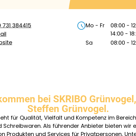
 731 384415
Mo - Fr
08:00
-
1
14:00
-
18
ail
site
Sa
08:00
-
1
kommen bei SKRIBO Grünvogel,
Steffen Grünvogel.
teht für Qualität, Vielfalt und Kompetenz im Bereich
 Schreibwaren. Als führender Anbieter bieten wir e
von Produkten und Services für Privatpersonen, Un