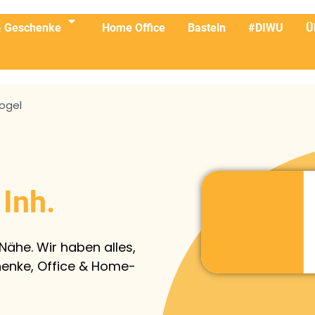
& Geschenke
Home Office
Basteln
#DIWU
Ü
vogel
Inh.
Nähe. Wir haben alles,
enke, Office & Home-