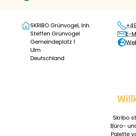
SKRIBO Grünvogel, Inh.
+49
Steffen Grünvogel
E-M
Gemeindeplatz 1
Web
Ulm
Deutschland
Will
Skribo s
Büro- und
Palette 