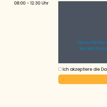
08:00
-
12:30
Uhr
Klicken Sie hie
Recaptcha zuz
Ich akzeptiere die D